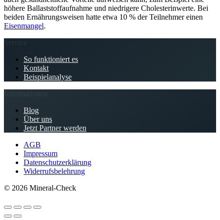
höhere Ballaststoffaufnahme und niedrigere Cholesterinwerte. Bei
beiden Ernährungsweisen hatte etwa 10 % der Teilnehmer einen
Eisenmangel
.
Service
So funktioniert es
Kontakt
Beispielanalyse
Informationen
Blog
Über uns
Jetzt Partner werden
AGB
Impressum
Datenschutzerklärung
Widerrufsbelehrung
© 2026 Mineral-Check