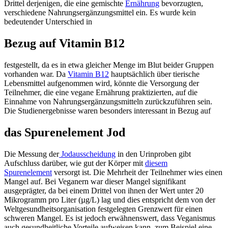
Drittel derjenigen, die eine gemischte
Ernährung
bevorzugten,
verschiedene Nahrungsergänzungsmittel ein. Es wurde kein
bedeutender Unterschied in
Bezug auf Vitamin B12
festgestellt, da es in etwa gleicher Menge im Blut beider Gruppen
vorhanden war. Da
Vitamin B12
hauptsächlich über tierische
Lebensmittel aufgenommen wird, könnte die Versorgung der
Teilnehmer, die eine vegane Ernährung praktizierten, auf die
Einnahme von Nahrungsergänzungsmitteln zurückzuführen sein.
Die Studienergebnisse waren besonders interessant in Bezug auf
das Spurenelement Jod
Die Messung der
Jodausscheidung
in den Urinproben gibt
Aufschluss darüber, wie gut der Körper mit
diesem
Spurenelement
versorgt ist. Die Mehrheit der Teilnehmer wies einen
Mangel auf. Bei Veganern war dieser Mangel signifikant
ausgeprägter, da bei einem Drittel von ihnen der Wert unter 20
Mikrogramm pro Liter (µg/L) lag und dies entspricht dem von der
Weltgesundheitsorganisation festgelegten Grenzwert für einen
schweren Mangel. Es ist jedoch erwähnenswert, dass Veganismus
auch gesundheitliche Vorteile aufweisen kann, zum Beispiel eine